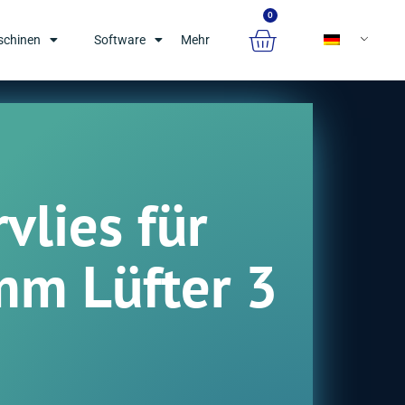
0
chinen
Software
Mehr
rvlies für
m Lüfter 3