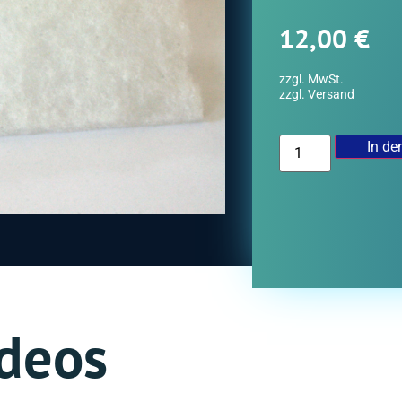
12,00
€
zzgl. MwSt.
zzgl. Versand
In de
deos