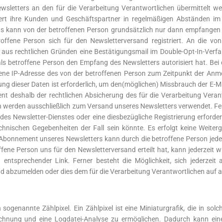
sletters an den für die Verarbeitung Verantwortlichen übermittelt we
iert ihre Kunden und Geschäftspartner in regelmäßigen Abständen i
 kann von der betroffenen Person grundsätzlich nur dann empfangen w
troffene Person sich für den Newsletterversand registriert. An die vo
 aus rechtlichen Gründen eine Bestätigungsmail im Double-Opt-In-Verfa
als betroffene Person den Empfang des Newsletters autorisiert hat. Be
gebene IP-Adresse des von der betroffenen Person zum Zeitpunkt der 
ng dieser Daten ist erforderlich, um den(möglichen) Missbrauch der E-M
ent deshalb der rechtlichen Absicherung des für die Verarbeitung Ver
werden ausschließlich zum Versand unseres Newsletters verwendet. Fe
 des Newsletter-Dienstes oder eine diesbezügliche Registrierung erforde
hnischen Gegebenheiten der Fall sein könnte. Es erfolgt keine Weite
onnement unseres Newsletters kann durch die betroffene Person jederze
fene Person uns für den Newsletterversand erteilt hat, kann jederzeit
n entsprechender Link. Ferner besteht die Möglichkeit, sich jederzeit 
 abzumelden oder dies dem für die Verarbeitung Verantwortlichen auf a
 sogenannte Zählpixel. Ein Zählpixel ist eine Miniaturgrafik, die in sol
chnung und eine Logdatei-Analyse zu ermöglichen. Dadurch kann eine