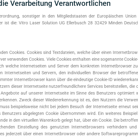
die Verarbeitung Verantwortlichen
erordnung, sonstiger in den Mitgliedstaaten der Europäischen Unio
ist die: Vitro Laser Solution UG Ellerbusch 28 32429 Minden Deutsch
wenden Cookies. Cookies sind Textdateien, welche über einen Internetb
rver verwenden Cookies. Viele Cookies enthalten eine sogenannte Cookie-I
urch welche Internetseiten und Server dem konkreten Internetbrowser 
n Internetseiten und Servern, den individuellen Browser der betroffe
immter Internetbrowser kann über die eindeutige Cookie-ID wiedererkann
ern dieser Internetseite nutzerfreundlichere Services bereitstellen, di
 Angebote auf unserer Internetseite im Sinne des Benutzers optimiert 
erkennen. Zweck dieser Wiedererkennung ist es, den Nutzern die Verwend
 muss beispielsweise nicht bei jedem Besuch der Internetseite erneut s
Benutzers abgelegten Cookie übernommen wird. Ein weiteres Beispiel 
Kunde in den virtuellen Warenkorb gelegt hat, über ein Cookie. Die betrof
prechenden Einstellung des genutzten Internetbrowsers verhindern u
es jederzeit über einen Internetbrowser oder andere Softwareprogramme