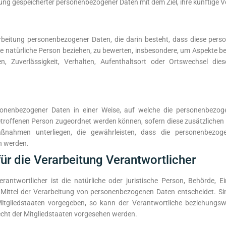
rung gespeicherter personenbezogener Daten mit dem Ziel, ihre künftige 
erarbeitung personenbezogener Daten, die darin besteht, dass diese p
ne natürliche Person beziehen, zu bewerten, insbesondere, um Aspekte bez
sen, Zuverlässigkeit, Verhalten, Aufenthaltsort oder Ortswechsel di
sonenbezogener Daten in einer Weise, auf welche die personenbezog
betroffenen Person zugeordnet werden können, sofern diese zusätzlich
nahmen unterliegen, die gewährleisten, dass die personenbezogen
n werden.
ür die Verarbeitung Verantwortlicher
rantwortlicher ist die natürliche oder juristische Person, Behörde, Ei
ittel der Verarbeitung von personenbezogenen Daten entscheidet. Sin
tgliedstaaten vorgegeben, so kann der Verantwortliche beziehungswe
ht der Mitgliedstaaten vorgesehen werden.