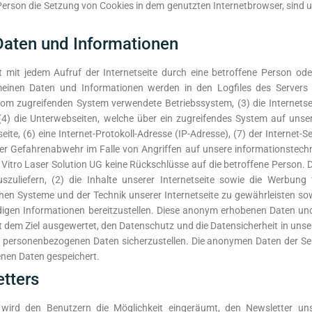
 Person die Setzung von Cookies in dem genutzten Internetbrowser, sind 
Daten und Informationen
st mit jedem Aufruf der Internetseite durch eine betroffene Person od
meinen Daten und Informationen werden in den Logfiles des Servers 
m zugreifenden System verwendete Betriebssystem, (3) die Internetsei
 (4) die Unterwebseiten, welche über ein zugreifendes System auf unser
seite, (6) eine Internet-Protokoll-Adresse (IP-Adresse), (7) der Internet
 der Gefahrenabwehr im Falle von Angriffen auf unsere informationstec
 Vitro Laser Solution UG keine Rückschlüsse auf die betroffene Person. 
uszuliefern, (2) die Inhalte unserer Internetseite sowie die Werbung
hen Systeme und der Technik unserer Internetseite zu gewährleisten so
ndigen Informationen bereitzustellen. Diese anonym erhobenen Daten un
mit dem Ziel ausgewertet, den Datenschutz und die Datensicherheit in uns
n personenbezogenen Daten sicherzustellen. Die anonymen Daten der Ser
nen Daten gespeichert.
tters
G wird den Benutzern die Möglichkeit eingeräumt, den Newsletter u