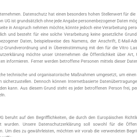
nternehmen. Datenschutz hat einen besonders hohen Stellenwert für die 
tion UG ist grundsätzlich ohne jede Angabe personenbezogener Daten mög
seite in Anspruch nehmen möchte, könnte jedoch eine Verarbeitung pers
ch und besteht für eine solche Verarbeitung keine gesetzliche Grundla
bezogener Daten, beispielsweise des Namens, der Anschrift, E-Mail-A
utz-Grundverordnung und in Übereinstimmung mit den für die Vitro Las
utzerklärung möchte unser Unternehmen die Öffentlichkeit über Art
n informieren. Ferner werden betroffene Personen mittels dieser Date
eplica rolex batman
how to waterproof a replica watch
tiger woods tag h
reiche technische und organisatorische Maßnahmen umgesetzt, um einen
n sicherzustellen. Dennoch können Internetbasierte Datenübertragunge
rden kann. Aus diesem Grund steht es jeder betroffenen Person frei, 
eln.
UG beruht auf den Begrifflichkeiten, die durch den Europäischen Richt
 wurden. Unsere Datenschutzerklärung soll sowohl für die Öffen
n. Um dies zu gewährleisten, möchten wir vorab die verwendeten Begriff