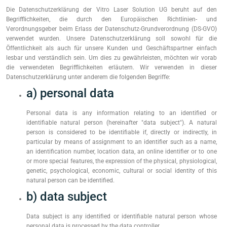
Die Datenschutzerklärung der Vitro Laser Solution UG beruht auf den
Begrifflichkeiten, die durch den Europäischen Richtlinien- und
Verordnungsgeber beim Erlass der Datenschutz-Grundverordnung (DS-GVO)
verwendet wurden. Unsere Datenschutzerklärung soll sowohl für die
Öffentlichkeit als auch für unsere Kunden und Geschäftspartner einfach
lesbar und verständlich sein. Um dies zu gewährleisten, möchten wir vorab
die verwendeten Begrifflichkeiten erläutern. Wir verwenden in dieser
Datenschutzerklärung unter anderem die folgenden Begriffe:
a) personal data
Personal data is any information relating to an identified or
identifiable natural person (hereinafter "data subject"). A natural
person is considered to be identifiable if, directly or indirectly, in
particular by means of assignment to an identifier such as a name,
an identification number, location data, an online identifier or to one
or more special features, the expression of the physical, physiological,
genetic, psychological, economic, cultural or social identity of this
natural person can be identified.
b) data subject
Data subject is any identified or identifiable natural person whose
personal data is processed by the data controller.