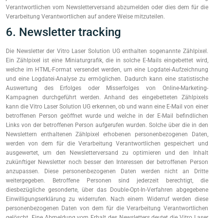
Verantwortlichen vom Newsletterversand abzumelden oder dies dem für die
Verarbeitung Verantwortlichen auf andere Weise mitzuteilen.
6. Newsletter tracking
Die Newsletter der Vitro Laser Solution UG enthalten sogenannte Zählpixel.
Ein Zählpixel ist eine Miniaturgrafik, die in solche E-Mails eingebettet wird,
welche im HTML-Format versendet werden, um eine Logdatei-Aufzeichnung
und eine Logdatei-Analyse zu ermöglichen. Dadurch kann eine statistische
Auswertung des Erfolges oder Misserfolges von Online-Marketing-
Kampagnen durchgeführt werden. Anhand des eingebetteten Zählpixels
kann die Vitro Laser Solution UG erkennen, ob und wann eine E-Mail von einer
betroffenen Person geöffnet wurde und welche in der E-Mail befindlichen
Links von der betroffenen Person aufgerufen wurden. Solche über die in den
Newslettern enthaltenen Zählpixel erhobenen personenbezogenen Daten,
werden von dem für die Verarbeitung Verantwortlichen gespeichert und
ausgewertet, um den Newsletterversand zu optimieren und den Inhalt
zukünftiger Newsletter noch besser den Interessen der betroffenen Person
anzupassen. Diese personenbezogenen Daten werden nicht an Dritte
weitergegeben. Betroffene Personen sind jederzeit berechtigt, die
diesbezügliche gesonderte, über das Double-Opt-In-Verfahren abgegebene
Einwilligungserklärung zu widerrufen. Nach einem Widerruf werden diese
personenbezogenen Daten von dem für die Verarbeitung Verantwortlichen
gelöscht. Eine Abmeldung vom Erhalt des Newsletters deutet die Vitro Laser