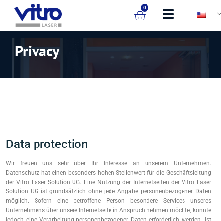
0
Privacy​
Data protection
Wir freuen uns sehr über Ihr Interesse an unserem Unternehmen.
Datenschutz hat einen besonders hohen Stellenwert für die Geschäftsleitung
der Vitro Laser Solution UG. Eine Nutzung der Internetseiten der Vitro Laser
Solution UG ist grundsätzlich ohne jede Angabe personenbezogener Daten
möglich. Sofern eine betroffene Person besondere Services unseres
Unternehmens über unsere Internetseite in Anspruch nehmen möchte, könnte
jedoch eine Verarbeitung personenbezogener Daten erforderlich werden. Ist