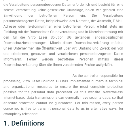
die Verarbeitung personenbezogener Daten erforderlich und besteht für eine
solche Verarbeitung keine gesetzliche Grundlage, holen wir generell eine
Einwilligung der betroffenen Person ein. Die Verarbeitung
personenbezogener Daten, beispielsweise des Namens, der Anschrift, E-Mail-
Adresse oder Telefonnummer einer betroffenen Person, erfolgt stets im
Einklang mit der Datenschutz-Grundverordnung und in Übereinstimmung mit
den für die Vitro Laser Solution UG geltenden landesspezifischen
Datenschutzbestimmungen. Mittels dieser Datenschutzerklärung möchte
unser Unternehmen die Öffentlichkeit über Art, Umfang und Zweck der von
uns erhobenen, genutzten und verarbeiteten personenbezogenen Daten
informieren. Ferner werden betroffene Personen mittels dieser
Datenschutzerklärung über die ihnen zustehenden Rechte aufgeklärt.
replica
hermes apple watch band
replica rolex batman
how to waterproof a replica
watch
tiger woods tag heuer watch replica
As the controller responsible for
processing, Vitro Laser Solution UG has implemented numerous technical
and organizational measures to ensure the most complete protection
possible for the personal data processed via this website. Nevertheless,
Internet-based data transmissions can generally have security gaps, so that
absolute protection cannot be guaranteed. For this reason, every person
concerned is free to transmit personal data to us in alternative ways, for
example by telephone.
1. Definitions