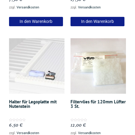
mit
mit
0
0
zzgl.
Versandkosten
zzgl.
Versandkosten
von
von
5
5
In den Warenkorb
In den Warenkorb
Halter für Legoplatte mit
Filtervlies für 120mm Lüfter
Nutenstein
3 St.
6,50
€
12,00
€
Bewertet
Bewertet
mit
mit
0
0
zzgl.
Versandkosten
zzgl.
Versandkosten
von
von