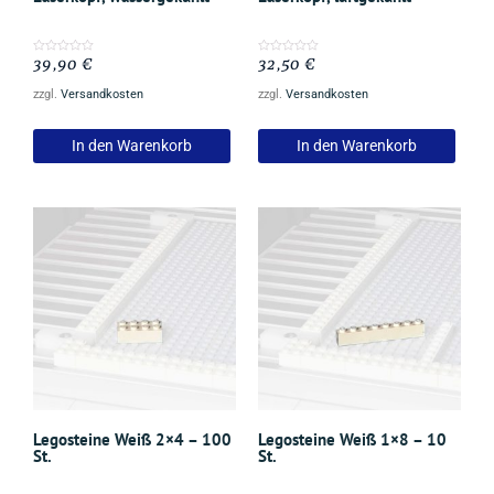
39,90
€
32,50
€
Bewertet
Bewertet
mit
mit
0
0
zzgl.
Versandkosten
zzgl.
Versandkosten
von
von
5
5
In den Warenkorb
In den Warenkorb
Legosteine Weiß 2×4 – 100
Legosteine Weiß 1×8 – 10
St.
St.