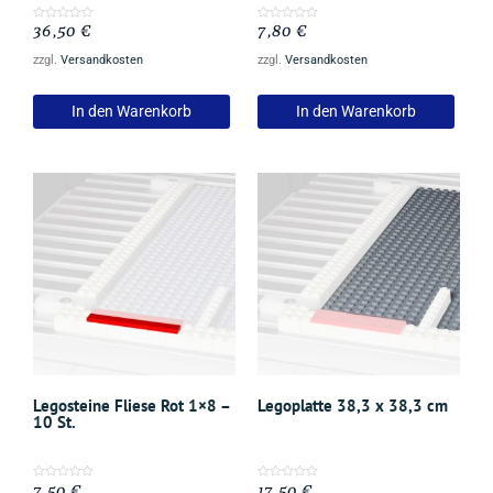
36,50
€
7,80
€
Bewertet
Bewertet
mit
mit
0
0
zzgl.
Versandkosten
zzgl.
Versandkosten
von
von
5
5
In den Warenkorb
In den Warenkorb
Legosteine Fliese Rot 1×8 –
Legoplatte 38,3 x 38,3 cm
10 St.
7,50
€
17,50
€
Bewertet
Bewertet