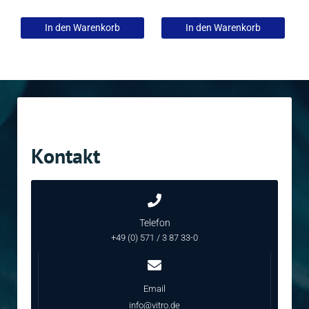
5
5
In den Warenkorb
In den Warenkorb
Kontakt
Telefon
+49 (0) 571 / 3 87 33-0
Email
info@vitro.de